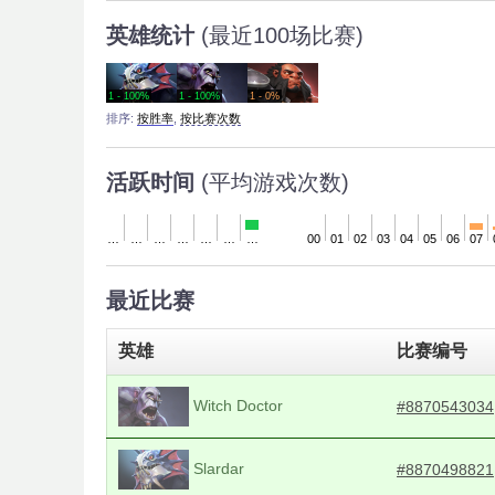
英雄统计
(最近100场比赛)
1 - 100%
1 - 100%
1 - 0%
排序:
按胜率
,
按比赛次数
活跃时间
(平均游戏次数)
…
…
…
…
…
…
…
00
01
02
03
04
05
06
07
最近比赛
英雄
比赛编号
Witch Doctor
#8870543034
Slardar
#8870498821