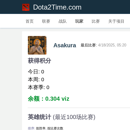
Dota2Time.com
首页
联赛
战队
玩家
比赛
关于项目
Asakura
最后比赛:
4/18/2025, 05:20
获得积分
今日: 0
本周: 0
本赛季: 0
余额：0.304 viz
英雄统计
(最近100场比赛)
排序:
按胜率
,
按比赛次数