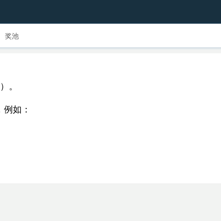
奖池
除）。
，例如：